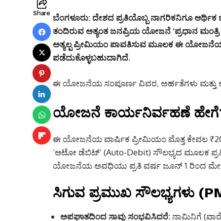
Share
ಬೆಂಗಳೂರು:
ದೇಶದ ಪ್ರತಿಯೊಬ್ಬ ನಾಗರಿಕನಿಗೂ ಆರ್ಥಿಕ ಭದ್ರ
ತಂದಿರುವ ಅತ್ಯಂತ ಜನಪ್ರಿಯ ಯೋಜನೆ ‘ಪ್ರಧಾನ ಮಂತ್ರ
ಅತ್ಯಲ್ಪ ಪ್ರೀಮಿಯಂ ಪಾವತಿಸುವ ಮೂಲಕ ಈ ಯೋಜನೆಯಡ
ಪಡೆದುಕೊಳ್ಳಬಹುದಾಗಿದೆ.
ಈ ಯೋಜನೆಯ ಸಂಪೂರ್ಣ ವಿವರ, ಅರ್ಹತೆಗಳು ಮತ್ತು ಅರ್ಜ
ಯೋಜನೆ ಕಾರ್ಯನಿರ್ವಹಣೆ ಹೇಗ
ಈ ಯೋಜನೆಯ ವಾರ್ಷಿಕ ಪ್ರೀಮಿಯಂ ಮೊತ್ತ ಕೇವಲ ₹20/- 
‘ಆಟೋ ಡೆಬಿಟ್’ (Auto-Debit) ಸೌಲಭ್ಯದ ಮೂಲಕ ಪ್ರತ
ಯೋಜನೆಯ ಅವಧಿಯು ಪ್ರತಿ ವರ್ಷ ಜೂನ್ 1 ರಿಂದ ಮೇ 3
ಸಿಗುವ ಪ್ರಮುಖ ಸೌಲಭ್ಯಗಳು (
ಅಪಘಾತದಿಂದ ಸಾವು ಸಂಭವಿಸಿದರೆ:
ನಾಮಿನಿಗೆ (ವಾರೆ