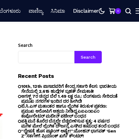
ಬೆಂಗಳೂರು
ವಾಣಿಜ್ಯ
ಸಿನಿಮಾ
Disclaimer
0
Search
Search
Recent Posts
10th, 12th ಪಾಸಾದವರಿಗೆ ಕೇಂದ್ರ ಸರ್ಕಾರಿ ಕೆಲಸ: ಭಾರತೀಯ
ಸೇನೆಯಲ್ಲಿ 2,615 ಹುದ್ದೆಗಳ ಬೃಹತ್ ನೇಮಕಾತಿ!
ಆಗಸ್ಟ್ 7ರ ಚಿನ್ನದ ಬೆಲೆ 1.49 ಲಕ್ಷ ರೂ.: ಬೆಂಗಳೂರು ಸೇರಿದಂತೆ
ಪ್ರಮುಖ ನಗರಗಳ ಇಂದಿನ ದರ ಹೀಗಿದೆ!
ಟಿ.ಸಿ.ಎಸ್ ಮತಾಂತರ ಹಾಗೂ ಲೈಂಗಿಕ ಕಿರುಕುಳ ಪ್ರಕರಣ:
ಪ್ರಮುಖ ಆರೋಪಿಗೆ ಆಶ್ರಯ ನೀಡಿದ್ದ ಎಐಎಂಐಎಂ
ಕಾರ್ಪೊರೇಟರ್ ಮಟೀನ್ ಪಟೇಲ್ ಬಂಧನ
ಪತ್ನಿ ಮನೆ ತೊರೆದ ಬೆನ್ನಲ್ಲೇ ಬೆಚ್ಚಿಬೀಳಿಸುವ ಕೃತ್ಯ: 4 ವರ್ಷದ
ಮಗಳ ಮೇಲೆ ಲೈಂಗಿಕ ದೌರ್ಜನ್ಯ ಎಸಗಿದ ಕಾಮಂಧ ತಂದೆ ಬಂಧನ
“ದ್ವೇಷಕ್ಕೆ ಹೊಸ ಪ್ಯಾಕಿಂಗ್ ಅಷ್ಟೇ!”:ಮೋಹನ್ ಭಾಗವತ್‌ ‘Gen
Z’ ಸರ್ಕಸ್‌ಗೆ ಪ್ರಿಯಾಂಕ್ ಖರ್ಗೆ ಕೌಂಟರ್!