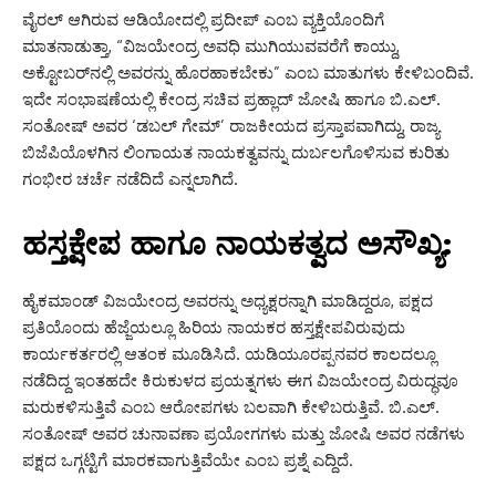
ವೈರಲ್ ಆಗಿರುವ ಆಡಿಯೋದಲ್ಲಿ ಪ್ರದೀಪ್ ಎಂಬ ವ್ಯಕ್ತಿಯೊಂದಿಗೆ
ಮಾತನಾಡುತ್ತಾ, “ವಿಜಯೇಂದ್ರ ಅವಧಿ ಮುಗಿಯುವವರೆಗೆ ಕಾಯ್ದು,
ಅಕ್ಟೋಬರ್‌ನಲ್ಲಿ ಅವರನ್ನು ಹೊರಹಾಕಬೇಕು” ಎಂಬ ಮಾತುಗಳು ಕೇಳಿಬಂದಿವೆ.
ಇದೇ ಸಂಭಾಷಣೆಯಲ್ಲಿ ಕೇಂದ್ರ ಸಚಿವ ಪ್ರಹ್ಲಾದ್ ಜೋಷಿ ಹಾಗೂ ಬಿ.ಎಲ್.
ಸಂತೋಷ್ ಅವರ ‘ಡಬಲ್ ಗೇಮ್’ ರಾಜಕೀಯದ ಪ್ರಸ್ತಾಪವಾಗಿದ್ದು, ರಾಜ್ಯ
ಬಿಜೆಪಿಯೊಳಗಿನ ಲಿಂಗಾಯತ ನಾಯಕತ್ವವನ್ನು ದುರ್ಬಲಗೊಳಿಸುವ ಕುರಿತು
ಗಂಭೀರ ಚರ್ಚೆ ನಡೆದಿದೆ ಎನ್ನಲಾಗಿದೆ.
ಹಸ್ತಕ್ಷೇಪ ಹಾಗೂ ನಾಯಕತ್ವದ ಅಸೌಖ್ಯ:
ಹೈಕಮಾಂಡ್ ವಿಜಯೇಂದ್ರ ಅವರನ್ನು ಅಧ್ಯಕ್ಷರನ್ನಾಗಿ ಮಾಡಿದ್ದರೂ, ಪಕ್ಷದ
ಪ್ರತಿಯೊಂದು ಹೆಜ್ಜೆಯಲ್ಲೂ ಹಿರಿಯ ನಾಯಕರ ಹಸ್ತಕ್ಷೇಪವಿರುವುದು
ಕಾರ್ಯಕರ್ತರಲ್ಲಿ ಆತಂಕ ಮೂಡಿಸಿದೆ. ಯಡಿಯೂರಪ್ಪನವರ ಕಾಲದಲ್ಲೂ
ನಡೆದಿದ್ದ ಇಂತಹದೇ ಕಿರುಕುಳದ ಪ್ರಯತ್ನಗಳು ಈಗ ವಿಜಯೇಂದ್ರ ವಿರುದ್ಧವೂ
ಮರುಕಳಿಸುತ್ತಿವೆ ಎಂಬ ಆರೋಪಗಳು ಬಲವಾಗಿ ಕೇಳಿಬರುತ್ತಿವೆ. ಬಿ.ಎಲ್.
ಸಂತೋಷ್ ಅವರ ಚುನಾವಣಾ ಪ್ರಯೋಗಗಳು ಮತ್ತು ಜೋಷಿ ಅವರ ನಡೆಗಳು
ಪಕ್ಷದ ಒಗ್ಗಟ್ಟಿಗೆ ಮಾರಕವಾಗುತ್ತಿವೆಯೇ ಎಂಬ ಪ್ರಶ್ನೆ ಎದ್ದಿದೆ.