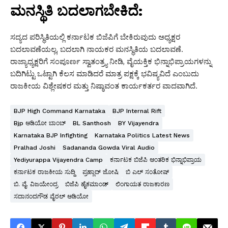
ಮನಸ್ಥಿತಿ ಬದಲಾಗಬೇಕಿದೆ:
ಸದ್ಯದ ಪರಿಸ್ಥಿತಿಯಲ್ಲಿ ಕರ್ನಾಟಕ ಬಿಜೆಪಿಗೆ ಬೇಕಿರುವುದು ಅಧ್ಯಕ್ಷರ
ಬದಲಾವಣೆಯಲ್ಲ, ಬದಲಾಗಿ ನಾಯಕರ ಮನಸ್ಥಿತಿಯ ಬದಲಾವಣೆ.
ರಾಜ್ಯಾಧ್ಯಕ್ಷರಿಗೆ ಸಂಪೂರ್ಣ ಸ್ವಾತಂತ್ರ್ಯ ನೀಡಿ, ವೈಯಕ್ತಿಕ ಭಿನ್ನಾಭಿಪ್ರಾಯಗಳನ್ನು
ಬದಿಗಿಟ್ಟು ಒಟ್ಟಾಗಿ ಕೆಲಸ ಮಾಡಿದರೆ ಮಾತ್ರ ಪಕ್ಷಕ್ಕೆ ಭವಿಷ್ಯವಿದೆ ಎಂಬುದು
ರಾಜಕೀಯ ವಿಶ್ಲೇಷಕರ ಮತ್ತು ನಿಷ್ಠಾವಂತ ಕಾರ್ಯಕರ್ತರ ವಾದವಾಗಿದೆ.
BJP High Command Karnataka
BJP Internal Rift
Bjp ಆಡಿಯೋ ಬಾಂಬ್
BL Santhosh
BY Vijayendra
Karnataka BJP Infighting
Karnataka Politics Latest News
Pralhad Joshi
Sadananda Gowda Viral Audio
Yediyurappa Vijayendra Camp
ಕರ್ನಾಟಕ ಬಿಜೆಪಿ ಆಂತರಿಕ ಭಿನ್ನಾಭಿಪ್ರಾಯ
ಕರ್ನಾಟಕ ರಾಜಕೀಯ ಸುದ್ದಿ
ಪ್ರಹ್ಲಾದ್ ಜೋಷಿ
ಬಿ ಎಲ್ ಸಂತೋಷ್
ಬಿ. ವೈ. ವಿಜಯೇಂದ್ರ
ಬಿಜೆಪಿ ಹೈಕಮಾಂಡ್
ಲಿಂಗಾಯತ ರಾಜಕಾರಣ
ಸದಾನಂದಗೌಡ ವೈರಲ್ ಆಡಿಯೋ