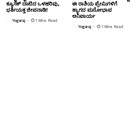
ಕ್ಯೂಸೆಕ್ ದಾಟಿದ ಒಳಹರಿವು,
ಈ ರಾಶಿಯ ಪ್ರೇಮಿಗಳಿಗೆ
ಭರ್ತಿಯತ್ತ ಜೀವನಾಡಿ!
ತ್ಯಾಗದ ಮನೋಭಾವ
ಅನಿವಾರ್ಯ
Yogaraj
1 Mins Read
Yogaraj
1 Mins Read