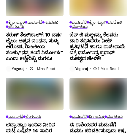
ಕ್ರೈಂ ನ್ಯೂಸ್
ದಾವಣಗೆರೆ
ನವದೆಹಲಿ
ದಾವಣಗೆರೆ
ಕ್ರೈಂ ನ್ಯೂಸ್
ನವದೆಹಲಿ
ಬೆಂಗಳೂರು
ಬೆಂಗಳೂರು
ತರುಣ್ ತೇಜ್‌ಪಾಲ್‌ಗೆ 10 ವರ್ಷ
ಜೆನ್ ಜಿ ಮಕ್ಕಳನ್ನು ಕೆಲವರು
ಜೈಲು: ಅಪ್ಪನ ಬಂಧನ, ಸುಳ್ಳು
ದಾರಿ ತಪ್ಪಿಸಿದರು: ನೀಟ್
ಆರೋಪ, ರಾಜಕೀಯ
ಪ್ರತಿಭಟನೆ ಹಾಗೂ ರಾಜೀನಾಮೆ
ಸಂಚು,”ನನ್ನ ತಂದೆ ನಿರ್ದೋಷಿ”
ಬಗ್ಗೆ ಧರ್ಮೇಂದ್ರ ಪ್ರಧಾನ್
ಎಂದು ಕಣ್ಣೀರಿಟ್ಟ ಮಗಳು!
ಮಹತ್ವದ ಹೇಳಿಕೆ!
Yogaraj
1 Mins Read
Yogaraj
1 Mins Read
ದಾವಣಗೆರೆ
ಬೆಂಗಳೂರು
ದಾವಣಗೆರೆ
ದಿನ ಭವಿಷ್ಯ
ಬೆಂಗಳೂರು
ಭದ್ರಾ ಡ್ಯಾಂ ಇಂದಿನ ನೀರಿನ
ಈ ರಾಶಿಯವರ ಮದುವೆಗೆ
ಮಟ್ಟ ಎಷ್ಟಿದೆ? 14 ಸಾವಿರ
ಮನಸು ಪರಿವರ್ತಿಸುವುದು ಕಷ್ಟ,