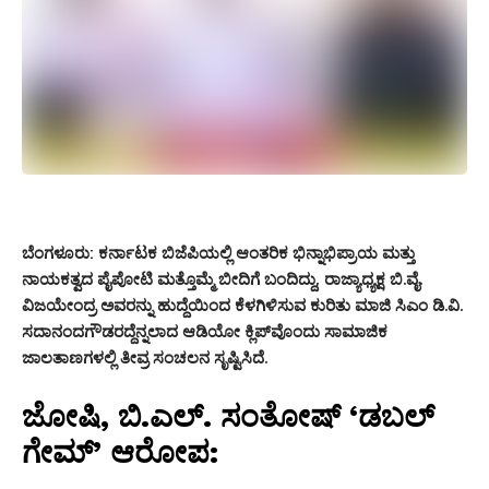
ಬೆಂಗಳೂರು:
ಕರ್ನಾಟಕ ಬಿಜೆಪಿಯಲ್ಲಿ ಆಂತರಿಕ ಭಿನ್ನಾಭಿಪ್ರಾಯ ಮತ್ತು
ನಾಯಕತ್ವದ ಪೈಪೋಟಿ ಮತ್ತೊಮ್ಮೆ ಬೀದಿಗೆ ಬಂದಿದ್ದು, ರಾಜ್ಯಾಧ್ಯಕ್ಷ ಬಿ.ವೈ.
ವಿಜಯೇಂದ್ರ ಅವರನ್ನು ಹುದ್ದೆಯಿಂದ ಕೆಳಗಿಳಿಸುವ ಕುರಿತು ಮಾಜಿ ಸಿಎಂ ಡಿ.ವಿ.
ಸದಾನಂದಗೌಡರದ್ದೆನ್ನಲಾದ ಆಡಿಯೋ ಕ್ಲಿಪ್‌ವೊಂದು ಸಾಮಾಜಿಕ
ಜಾಲತಾಣಗಳಲ್ಲಿ ತೀವ್ರ ಸಂಚಲನ ಸೃಷ್ಟಿಸಿದೆ.
ಜೋಷಿ, ಬಿ.ಎಲ್. ಸಂತೋಷ್ ‘ಡಬಲ್
ಗೇಮ್’ ಆರೋಪ: