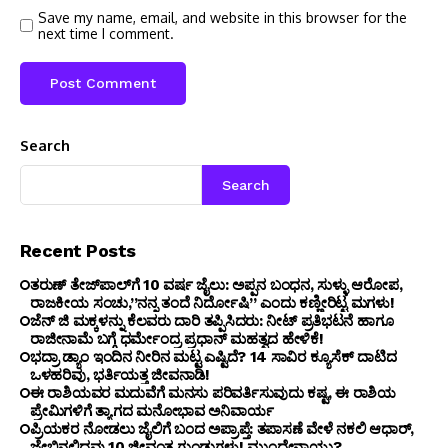
Save my name, email, and website in this browser for the
next time I comment.
Search
Search
Recent Posts
ತರುಣ್ ತೇಜ್‌ಪಾಲ್‌ಗೆ 10 ವರ್ಷ ಜೈಲು: ಅಪ್ಪನ ಬಂಧನ, ಸುಳ್ಳು ಆರೋಪ,
ರಾಜಕೀಯ ಸಂಚು,”ನನ್ನ ತಂದೆ ನಿರ್ದೋಷಿ” ಎಂದು ಕಣ್ಣೀರಿಟ್ಟ ಮಗಳು!
ಜೆನ್ ಜಿ ಮಕ್ಕಳನ್ನು ಕೆಲವರು ದಾರಿ ತಪ್ಪಿಸಿದರು: ನೀಟ್ ಪ್ರತಿಭಟನೆ ಹಾಗೂ
ರಾಜೀನಾಮೆ ಬಗ್ಗೆ ಧರ್ಮೇಂದ್ರ ಪ್ರಧಾನ್ ಮಹತ್ವದ ಹೇಳಿಕೆ!
ಭದ್ರಾ ಡ್ಯಾಂ ಇಂದಿನ ನೀರಿನ ಮಟ್ಟ ಎಷ್ಟಿದೆ? 14 ಸಾವಿರ ಕ್ಯೂಸೆಕ್ ದಾಟಿದ
ಒಳಹರಿವು, ಭರ್ತಿಯತ್ತ ಜೀವನಾಡಿ!
ಈ ರಾಶಿಯವರ ಮದುವೆಗೆ ಮನಸು ಪರಿವರ್ತಿಸುವುದು ಕಷ್ಟ, ಈ ರಾಶಿಯ
ಪ್ರೇಮಿಗಳಿಗೆ ತ್ಯಾಗದ ಮನೋಭಾವ ಅನಿವಾರ್ಯ
ಪ್ರಿಯಕರ ನೋಡಲು ಜೈಲಿಗೆ ಬಂದ ಅಪ್ರಾಪ್ತೆ: ತಪಾಸಣೆ ವೇಳೆ ನಕಲಿ ಆಧಾರ್,
ಜೇಬಿನಲ್ಲಿದ್ದವು 10 ಜೀವಂತ ಗುಂಡುಗಳು! ಮುಂದೇನಾಯ್ತು?