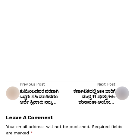
Previous Post
Next Post
ಕುಟುಂಬದವರ ಪರವಾಗಿ
ಕರ್ನಾಟಕದಲ್ಲಿ SIR ಜಾರಿಗೆ
ಒಬ್ಬರು ಸಹಿ ಮಾಡಿದರೂ
ಮುನ್ನ 11 ಷರತ್ತುಗಳು:
ಅರ್ಜಿ ಸ್ವೀಕಾರ: ನಮ್ಮ
ಚುನಾವಣಾ ಆಯೋಗಕ್ಕೆ
ಯೋಜನೆಗಳನ್ನು ಬೇರೆ ರಾಜ್ಯದ
ಸಚಿವ ಸಂಪುಟದ ಪತ್ರ! ಉತ್ತರ
ಮತದಾರರಿಗೆ ನೀಡಲು
ಕೊಟ್ಟಿಲ್ಲ ಯಾಕೆ ಎಂದ್ರು
Leave A Comment
ಸಾಧ್ಯವೇ ಎಂದ ಸಿಎಂ ಡಿಕೆಶಿ!
ಪ್ರಿಯಾಂಕ್ ಖರ್ಗೆ?
Your email address will not be published.
Required fields
are marked
*