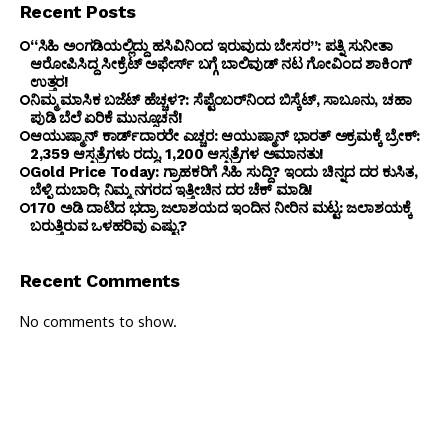
Recent Posts
“ಸಿಹಿ ಅಂಗಡಿಯಲ್ಲಿದ್ದು ಹಸಿವಿನಿಂದ ಇರುವುದು ಬೇಸರ”: ಪತ್ನಿ ಸುನೀತಾ
ಆರೋಪಿಸಿದ್ದ ಸೀಕ್ರೆಟ್ ಅಫೇರ್ಸ್ ಬಗ್ಗೆ ಬಾಲಿವುಡ್ ನಟ ಗೋವಿಂದ ಶಾಕಿಂಗ್
ಉತ್ತರ!
ನಿಮ್ಮ ಮಾಸಿಕ ಬಜೆಟ್ ಹೆಚ್ಚಳ?: ಸೆಪ್ಟೆಂಬರ್‌ನಿಂದ ಬಿಸ್ಕೆಟ್, ಸಾಬೂನು, ಚಹಾ
ಪುಡಿ ಬೆಲೆ ಏರಿಕೆ ಮುನ್ಸೂಚನೆ!
ಆಯುಷ್ಮಾನ್ ಕಾರ್ಡ್‌ದಾರರೇ ಎಚ್ಚರ: ಆಯುಷ್ಮಾನ್ ಭಾರತ್ ಅಕ್ರಮಕ್ಕೆ ಬ್ರೇಕ್:
2,359 ಆಸ್ಪತ್ರೆಗಳು ರದ್ದು, 1,200 ಆಸ್ಪತ್ರೆಗಳ ಅಮಾನತು!
Gold Price Today: ಗ್ರಾಹಕರಿಗೆ ಸಿಹಿ ಸುದ್ದಿ? ಇಂದು ಚಿನ್ನದ ದರ ಕುಸಿತ,
ಬೆಳ್ಳಿ ದುಬಾರಿ; ನಿಮ್ಮ ನಗರದ ಇತ್ತೀಚಿನ ದರ ಚೆಕ್ ಮಾಡಿ!
170 ಅಡಿ ದಾಟಿದ ಭದ್ರಾ ಜಲಾಶಯದ ಇಂದಿನ ನೀರಿನ ಮಟ್ಟ: ಜಲಾಶಯಕ್ಕೆ
ಬರುತ್ತಿರುವ ಒಳಹರಿವು ಎಷ್ಟು?
Recent Comments
No comments to show.