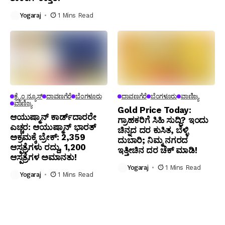
Yogaraj
1 Mins Read
ಕ್ರೈಂ ನ್ಯೂಸ್
ದಾವಣಗೆರೆ
ಬೆಂಗಳೂರು
ದಾವಣಗೆರೆ
ಬೆಂಗಳೂರು
ವಾಣಿಜ್ಯ
ವಾಣಿಜ್ಯ
Gold Price Today:
ಆಯುಷ್ಮಾನ್ ಕಾರ್ಡ್‌ದಾರರೇ
ಗ್ರಾಹಕರಿಗೆ ಸಿಹಿ ಸುದ್ದಿ? ಇಂದು
ಎಚ್ಚರ: ಆಯುಷ್ಮಾನ್ ಭಾರತ್
ಚಿನ್ನದ ದರ ಕುಸಿತ, ಬೆಳ್ಳಿ
ಅಕ್ರಮಕ್ಕೆ ಬ್ರೇಕ್: 2,359
ದುಬಾರಿ; ನಿಮ್ಮ ನಗರದ
ಆಸ್ಪತ್ರೆಗಳು ರದ್ದು, 1,200
ಇತ್ತೀಚಿನ ದರ ಚೆಕ್ ಮಾಡಿ!
ಆಸ್ಪತ್ರೆಗಳ ಅಮಾನತು!
Yogaraj
1 Mins Read
Yogaraj
1 Mins Read