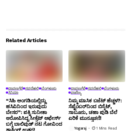
Related Articles
ದಾವಣಗೆರೆ
ನವದೆಹಲಿ
ಬೆಂಗಳೂರು
ದಾವಣಗೆರೆ
ನವದೆಹಲಿ
ಬೆಂಗಳೂರು
ಸಿನಿಮಾ
ವಾಣಿಜ್ಯ
“ಸಿಹಿ ಅಂಗಡಿಯಲ್ಲಿದ್ದು
ನಿಮ್ಮ ಮಾಸಿಕ ಬಜೆಟ್ ಹೆಚ್ಚಳ?:
ಹಸಿವಿನಿಂದ ಇರುವುದು
ಸೆಪ್ಟೆಂಬರ್‌ನಿಂದ ಬಿಸ್ಕೆಟ್,
ಬೇಸರ”: ಪತ್ನಿ ಸುನೀತಾ
ಸಾಬೂನು, ಚಹಾ ಪುಡಿ ಬೆಲೆ
ಆರೋಪಿಸಿದ್ದ ಸೀಕ್ರೆಟ್ ಅಫೇರ್ಸ್
ಏರಿಕೆ ಮುನ್ಸೂಚನೆ!
ಬಗ್ಗೆ ಬಾಲಿವುಡ್ ನಟ ಗೋವಿಂದ
Yogaraj
1 Mins Read
ಶಾಕಿಂಗ್ ಉತ್ತರ!