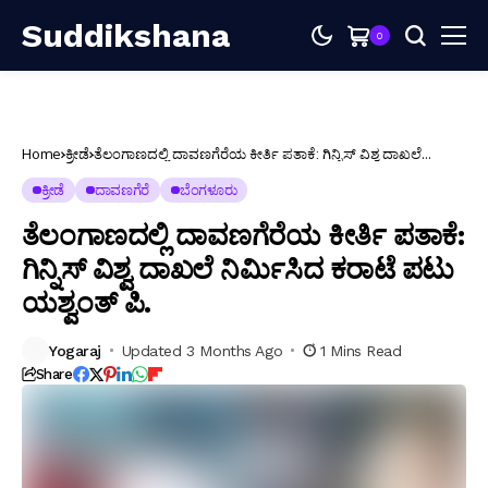
Suddikshana
0
Home
ಕ್ರೀಡೆ
ತೆಲಂಗಾಣದಲ್ಲಿ ದಾವಣಗೆರೆಯ ಕೀರ್ತಿ ಪತಾಕೆ: ಗಿನ್ನಿಸ್ ವಿಶ್ವ ದಾಖಲೆ
ನಿರ್ಮಿಸಿದ ಕರಾಟೆ ಪಟು ಯಶ್ವಂತ್ ಪಿ.
ಕ್ರೀಡೆ
ದಾವಣಗೆರೆ
ಬೆಂಗಳೂರು
ತೆಲಂಗಾಣದಲ್ಲಿ ದಾವಣಗೆರೆಯ ಕೀರ್ತಿ ಪತಾಕೆ:
ಗಿನ್ನಿಸ್ ವಿಶ್ವ ದಾಖಲೆ ನಿರ್ಮಿಸಿದ ಕರಾಟೆ ಪಟು
ಯಶ್ವಂತ್ ಪಿ.
Yogaraj
Updated 3 Months Ago
1 Mins Read
Share