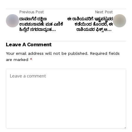
Previous Post
Next Post
ದಾವಣಗೆರೆ ದಕ್ಷಿಣ
ಈ ರಾಶಿಯವರಿಗೆ ಇಷ್ಟಪಟ್ಟವರ
ಉಪಚುನಾವಣೆ: ಮತ ಎಣಿಕೆ
ಕಡೆಯಿಂದ ತೊಂದರೆ, ಈ
ಹಿನ್ನೆಲೆ ನಗರದಾದ್ಯಂತ
ರಾಶಿಯವರ ಫಿಕ್ಸ್ ಆಗಿದ್ದ
ನಿಷೇಧಾಜ್ಞೆ ಜಾರಿ
ಮದುವೆ ಅತಂತ್ರ
Leave A Comment
Your email address will not be published.
Required fields
are marked
*